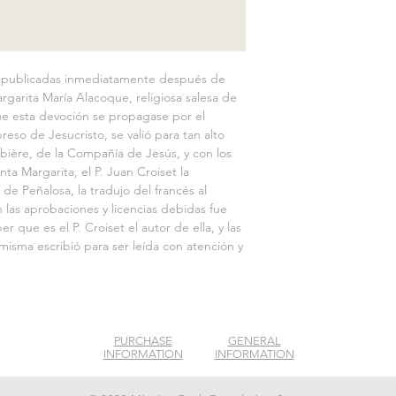
as publicadas inmediatamente después de 
garita María Alacoque, religiosa salesa de 
e esta devoción se propagase por el 
so de Jesucristo, se valió para tan alto 
bière, de la Compañía de Jesús, y con los 
ta Margarita, el P. Juan Croiset la 
 de Peñalosa, la tradujo del francés al 
 las aprobaciones y licencias debidas fue 
 que es el P. Croiset el autor de ella, y las 
isma escribió para ser leída con atención y 
PURCHASE
GENERAL
INFORMATION
INFORMATION