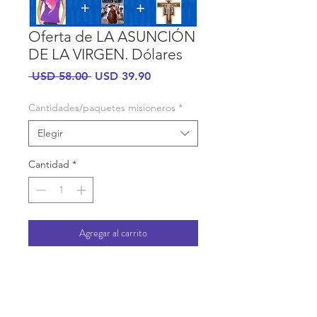
Oferta de LA ASUNCIÓN
DE LA VIRGEN. Dólares
Precio
Precio
 USD 58.00 
USD 39.90
de
oferta
Cantidades/paquetes misioneros
*
Elegir
Cantidad
*
Agregar al carrito
Papel fotografico
INFORMACIÓN DE COMPRA