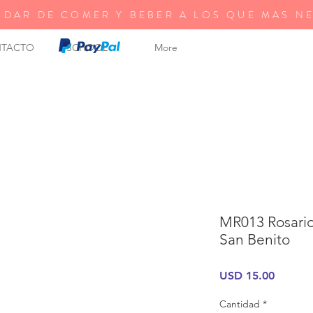
 DAR DE COMER Y BEBER A LOS QUE MAS N
TACTO
SCHOOL
More
MR013 Rosario
San Benito
Precio
USD 15.00
Cantidad
*