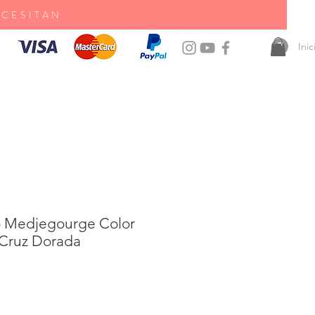
ECESITAN
Ini
o Medjegourge Color
 Cruz Dorada