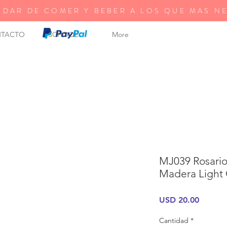
 DAR DE COMER Y BEBER A LOS QUE MAS N
TACTO
SCHOOL
More
MJ039 Rosari
Madera Light
Precio
USD 20.00
Cantidad
*