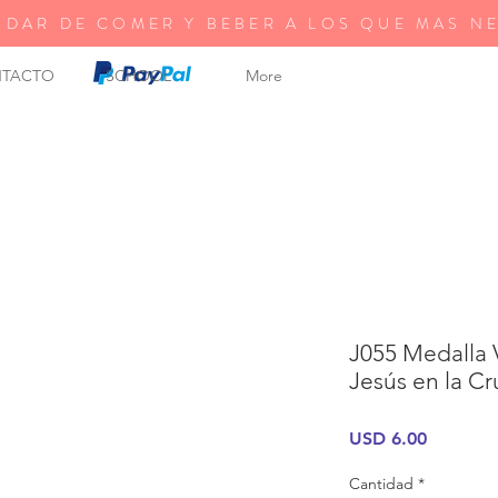
 DAR DE COMER Y BEBER A LOS QUE MAS N
TACTO
SCHOOL
More
J055 Medalla 
Jesús en la Cr
Precio
USD 6.00
Cantidad
*