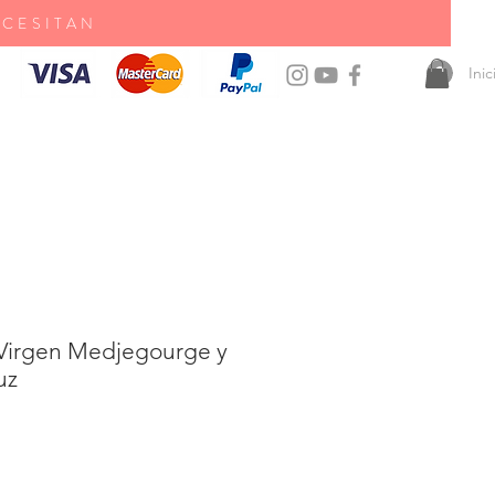
ECESITAN
Ini
Virgen Medjegourge y
uz