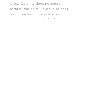
la Luz. Quien te sigue no anda a 
oscuras. Haz de mí un scout, es decir, 
un iluminador de los hombres. Como 
lo fueron los jóvenes de Galilea que 
se llamaban Santiago y Juan, Pedro, 
Andrés y Felipe, y todos los demás 
que formaron la primera patrulla.
INFORMACIÓN DE COMPRA
INFORMACIÓN GENERAL
©2025 Tienda Fundación
Misión Ruah